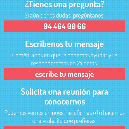
¿Tienes una pregunta?
Si aún tienes dudas, pregúntanos.
94 464 00 66
Escríbenos tu mensaje
Coméntanos en que te podemos ayudar y te
responderemos en 24 horas.
escribe tu mensaje
Solicita una reunión para
conocernos
Podemos vernos en nuestras oficinas o te hacemos
una visita, ¡lo que prefieras!