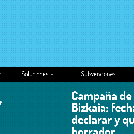
Soluciones
Subvenciones
sultoría
Gran empresa /
Pymes
Campaña de 
n de
Autónomos
Bizkaia: fech
declarar y qu
sas y
Emprendedores
es
borrador