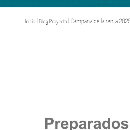
Confían en nosotros
Externalizació
Departament
Financiero
|
| Campaña de la renta 2025 
Inicio
Blog Proyecta
Únete a nosotros