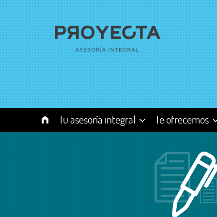
Tu asesoría integral
Te ofrecemos
Quiénes somos
Asesoría y Con
Equipo Proyecta
Externalizació
nóminas
Misión, visión, valores
Nuevas Empre
Emprendedor