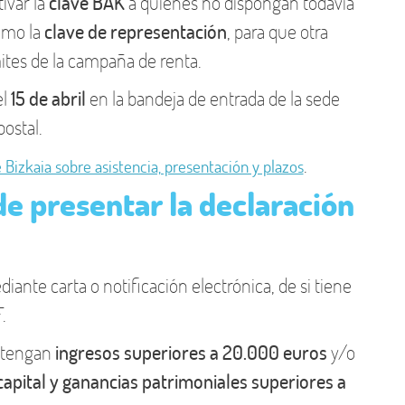
ivar la
clave BAK
a quienes no dispongan todavía
como la
clave de representación
, para que otra
ites de la campaña de renta.
el
15 de abril
en la bandeja de entrada de la sede
ostal.
.
 Bizkaia sobre asistencia, presentación y plazos
de presentar la declaración
ante carta o notificación electrónica, de si tiene
.
obtengan
ingresos superiores a 20.000 euros
y/o
apital y ganancias patrimoniales superiores a