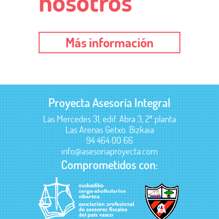
nosotros
Más información
Proyecta Asesoría Integral
Las Mercedes 31, edif. Abra 3, 2ª planta
Las Arenas Getxo. Bizkaia
94 464 00 66
info@asesoriaproyecta.com
Comprometidos con: