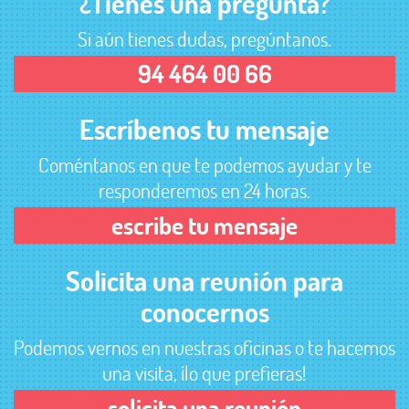
¿Tienes una pregunta?
Si aún tienes dudas, pregúntanos.
94 464 00 66
Escríbenos tu mensaje
Coméntanos en que te podemos ayudar y te
responderemos en 24 horas.
escribe tu mensaje
Solicita una reunión para
conocernos
Podemos vernos en nuestras oficinas o te hacemos
una visita, ¡lo que prefieras!
solicita una reunión