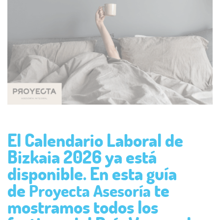
El Calendario Laboral de
Bizkaia 2026 ya está
disponible. En esta guía
de
te
Proyecta Asesoría
mostramos todos los