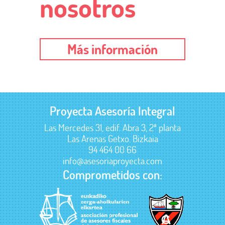
nosotros
Más información
Proyecta Asesoría Integral
Las Mercedes 31, edif. Abra 3, 2ª planta
Las Arenas Getxo. Bizkaia
94 464 00 66
info@asesoriaproyecta.com
Comprometidos con: