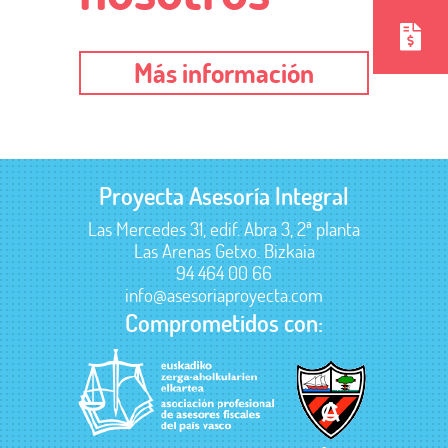
Más información
Proyecta Asesoría Integral
Las Mercedes 31, edif. Abra 3, 2ª planta
Las Arenas Getxo. Bizkaia
94 464 00 66
info@asesoriaproyecta.com
Comprometidos con: