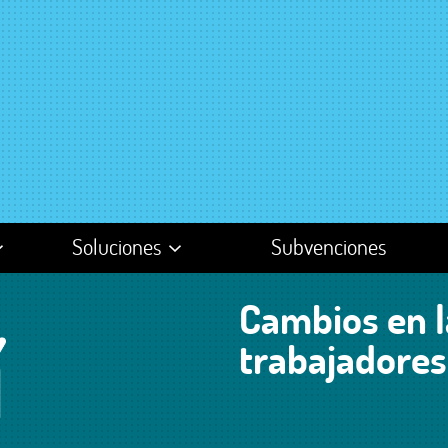
Soluciones
Subvenciones
sultoría
Gran empresa /
Pymes
Cambios en l
n de
Autónomos
trabajadores
sas y
Emprendedores
es