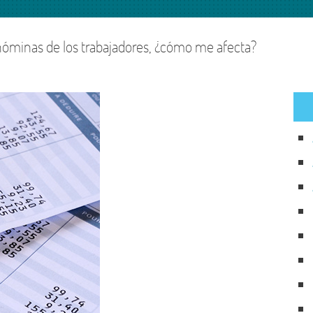
n del
Particulares
o
nóminas de los trabajadores, ¿cómo me afecta?
Tu portal laboral