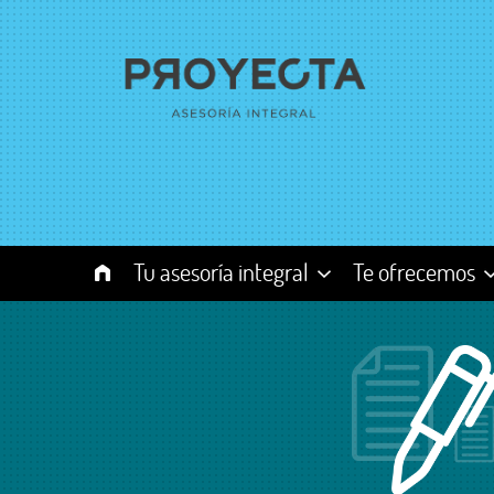
Tu asesoría integral
Te ofrecemos
Quiénes somos
Asesoría y Con
Equipo Proyecta
Externalizació
nóminas
Misión, visión, valores
Nuevas Empre
Emprendedor