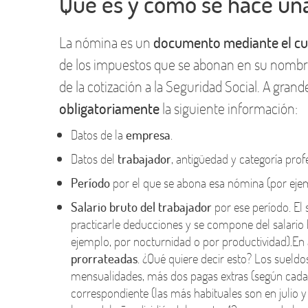
Qué es y cómo se hace un
La nómina es un
documento mediante el cual
de los impuestos que se abonan en su nombr
de la cotización a la Seguridad Social. A grand
obligatoriamente
la siguiente información:
Datos de la
empresa
.
Datos del
trabajador
, antigüedad y categoría prof
Período
por el que se abona esa nómina (por ejemp
Salario bruto del trabajador
por ese período. El 
practicarle deducciones y se compone del salario
ejemplo, por nocturnidad o por productividad).En
prorrateadas
. ¿Qué quiere decir esto? Los sueldo
mensualidades, más dos pagas extras (según cada 
correspondiente (las más habituales son en julio 