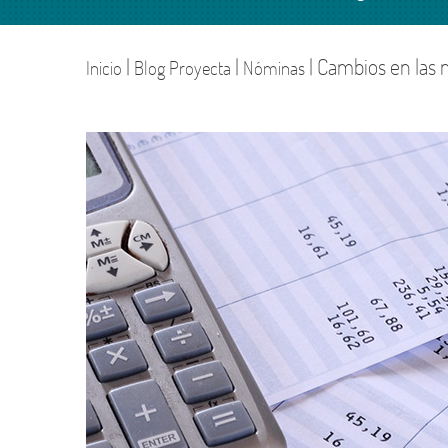
Confían en nosotros
Externalizació
Departament
Financiero
|
|
| Cambios en las 
Inicio
Blog Proyecta
Nóminas
Únete a nosotros